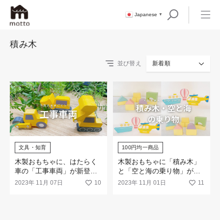
Japanese
▼
積み木
並び替え
新着順
文具・知育
100円均一商品
木製おもちゃに、はたらく
木製おもちゃに「積み木」
車の「工事車両」が新登
と「空と海の乗り物」がで
場！
たよ！
2023年 11月 07日
10
2023年 11月 01日
11