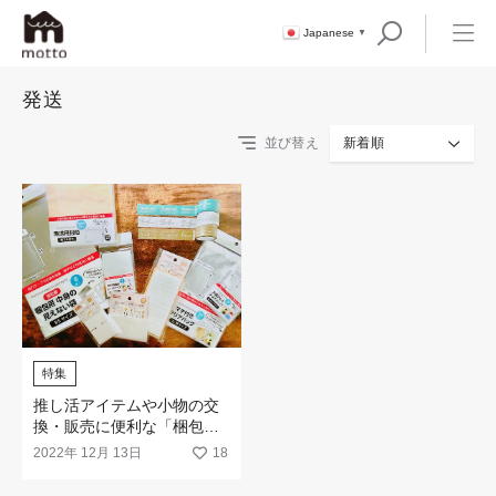
Japanese
▼
発送
並び替え
新着順
特集
推し活アイテムや小物の交
換・販売に便利な「梱包・
発送グッズ」が100円ショ
2022年 12月 13日
18
ップに新登場！