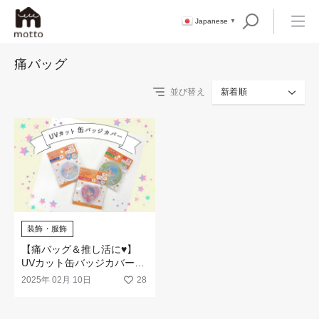
Japanese
▼
痛バッグ
並び替え
新着順
装飾・服飾
【痛バッグ＆推し活に♥】
UVカット缶バッジカバーが
100均に新登場！
2025年 02月 10日
28