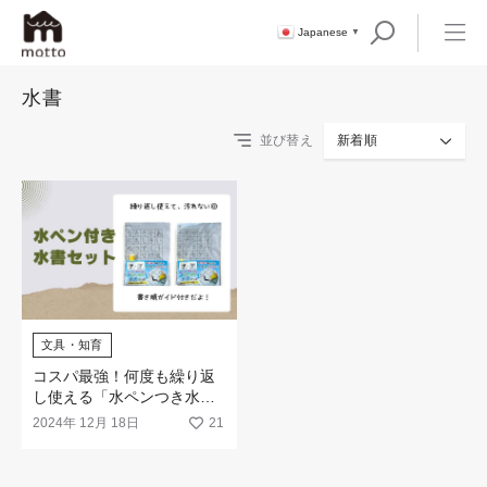
Japanese
▼
水書
並び替え
新着順
文具・知育
コスパ最強！何度も繰り返
し使える「水ペンつき水書
セット」が新登場！
2024年 12月 18日
21