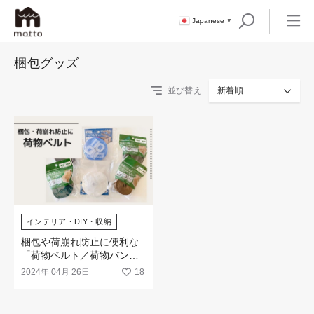
Japanese
▼
梱包グッズ
並び替え
新着順
インテリア・DIY・収納
梱包や荷崩れ防止に便利な
「荷物ベルト／荷物バンド
／PPバンド」が新登場☆
2024年 04月 26日
18