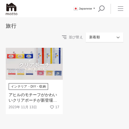
Japanese
▼
旅行
並び替え
新着順
インテリア・DIY・収納
アヒルのモチーフがかわい
いクリアポーチが新登場！
銭湯や温泉、出張先でお使
2023年 11月 13日
17
いいただけます。