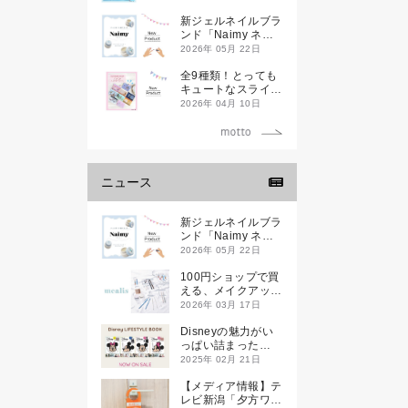
新ジェルネイルブラ
ンド「Naimy ネイ
ミィ」が誕生します
2026年 05月 22日
全9種類！とっても
キュートなスライダ
ーケースが新登場し
2026年 04月 10日
ます♡
ニュース
新ジェルネイルブラ
ンド「Naimy ネイ
ミィ」が誕生します
2026年 05月 22日
100円ショップで買
える、メイクアップ
ブランド
2026年 03月 17日
「mealis（メアリ
ス）」誕生。
Disneyの魅力がい
っぱい詰まった
『Disney
2025年 02月 21日
LIFESTYLE BOOK
』が2月21日(金)に
【メディア情報】テ
新発売！
レビ新潟「夕方ワイ