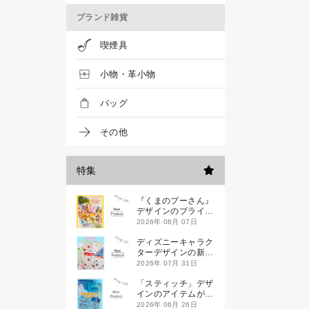
ブランド雑貨
喫煙具
小物・革小物
バッグ
その他
特集
『くまのプーさん』
デザインのブライン
ドミニハンドタオル
2026年 08月 07日
が発売！
ディズニーキャラク
ターデザインの新作
シールが一挙発売
2026年 07月 31日
「スティッチ」デザ
インのアイテムが新
登場です
2026年 06月 26日