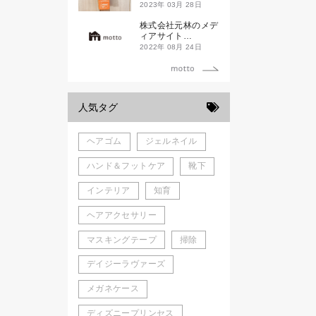
ド新潟一番」
2023年 03月 28日
株式会社元林のメデ
ィアサイト
「motto」がローン
2022年 08月 24日
チしました。
人気タグ
ヘアゴム
ジェルネイル
ハンド＆フットケア
靴下
インテリア
知育
ヘアアクセサリー
マスキングテープ
掃除
デイジーラヴァーズ
メガネケース
ディズニープリンセス