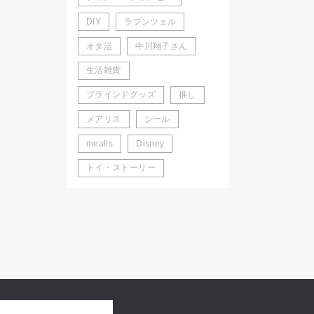
DIY
ラプンツェル
オタ活
中川翔子さん
生活雑貨
ブラインドグッズ
推し
メアリス
シール
mealis
Disney
トイ・ストーリー