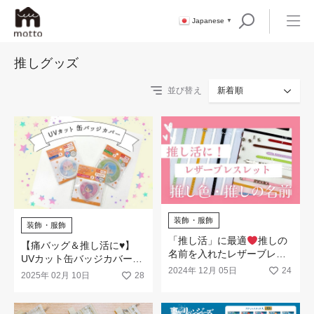
Japanese
▼
推しグッズ
並び替え
新着順
装飾・服飾
装飾・服飾
「推し活」に最適
推しの
【痛バッグ＆推し活に♥】
名前を入れたレザーブレス
UVカット缶バッジカバーが
レットが簡単に作れます
2024年 12月 05日
24
100均に新登場！
2025年 02月 10日
28