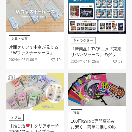
文具・知育
キャラクター
片面クリアで中身が見える
〔新商品〕TVアニメ『東京
『Wファスナーケース』が3
リベンジャーズ』のグッズ
サイズで新登場☆
2024年 05月 09日
19
が発売！
2024年 04月 25日
53
特集
オタ活
100円なのに専門店並み！
【推し活
】クリアポーチ
お安く、簡単に推しの応援
大やIDフォトサイズキーホ