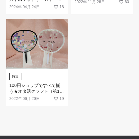
うちわが作れます（第１
2022年 11月 28日
63
ルダーが新登場！
弾）
2024年 04月 24日
18
特集
100円ショップですべて揃
う★オタ活クラフト（第1
弾：クリアうちわ作成キッ
2022年 06月 20日
19
ト）