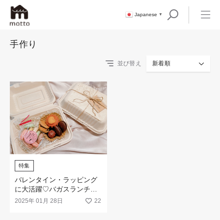
Japanese
▼
手作り
並び替え
新着順
特集
バレンタイン・ラッピング
に大活躍♡バガスランチボ
ックス
2025年 01月 28日
22