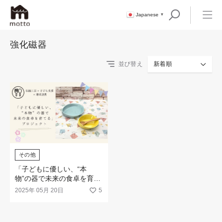
Japanese
▼
強化磁器
並び替え
新着順
その他
「子どもに優しい、“本
物”の器で未来の食卓を育て
る」プロジェクトに挑戦★
2025年 05月 20日
5