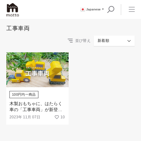
Japanese
▼
工事車両
並び替え
新着順
100円均一商品
木製おもちゃに、はたらく
車の「工事車両」が新登
場！
2023年 11月 07日
10