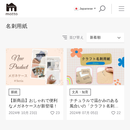
Japanese
▼
名刺用紙
並び替え
新着順
眼鏡
文具・知育
【新商品】おしゃれで便利
ナチュラルで温かみのある
なメガネケースが新登場！
風合いの「クラフト名刺用
紙」が登場！
2024年 10月 23日
23
2024年 07月 05日
22