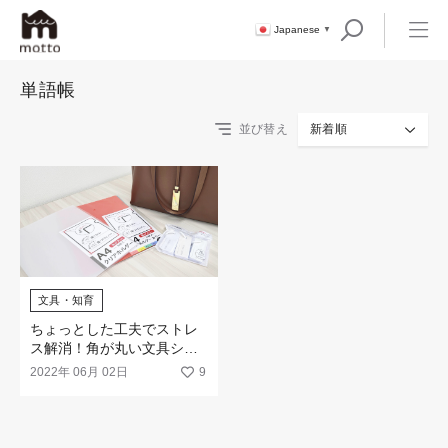
Japanese
▼
単語帳
並び替え
新着順
文具・知育
ちょっとした工夫でストレ
ス解消！角が丸い文具シリ
ーズ
2022年 06月 02日
9