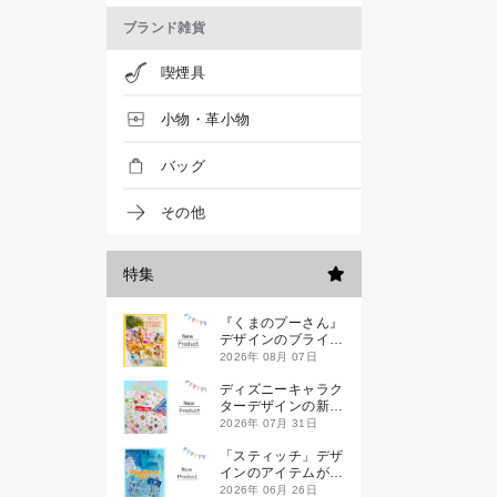
ブランド雑貨
喫煙具
小物・革小物
バッグ
その他
特集
『くまのプーさん』
デザインのブライン
ドミニハンドタオル
2026年 08月 07日
が発売！
ディズニーキャラク
ターデザインの新作
シールが一挙発売
2026年 07月 31日
「スティッチ」デザ
インのアイテムが新
登場です
2026年 06月 26日