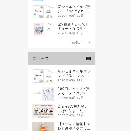
新ジェルネイルブラ
ンド「Naimy ネイ
ミィ」が誕生します
2026年 05月 22日
全9種類！とっても
キュートなスライダ
ーケースが新登場し
2026年 04月 10日
ます♡
ニュース
新ジェルネイルブラ
ンド「Naimy ネイ
ミィ」が誕生します
2026年 05月 22日
100円ショップで買
える、メイクアップ
ブランド
2026年 03月 17日
「mealis（メアリ
ス）」誕生。
Disneyの魅力がい
っぱい詰まった
『Disney
2025年 02月 21日
LIFESTYLE BOOK
』が2月21日(金)に
【メディア情報】テ
新発売！
レビ新潟「夕方ワイ