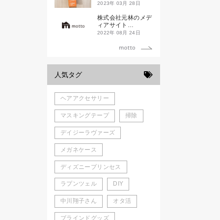
ド新潟一番」
2023年 03月 28日
株式会社元林のメデ
ィアサイト
「motto」がローン
2022年 08月 24日
チしました。
人気タグ
ヘアアクセサリー
マスキングテープ
掃除
デイジーラヴァーズ
メガネケース
ディズニープリンセス
ラプンツェル
DIY
中川翔子さん
オタ活
ブラインドグッズ