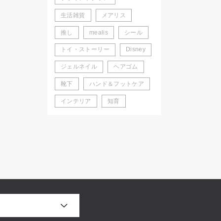
生活雑貨
メアリス
推し
mealis
シール
トイ・ストーリー
Disney
ジェルネイル
ヘアゴム
靴下
ハンド＆フットケア
インテリア
知育