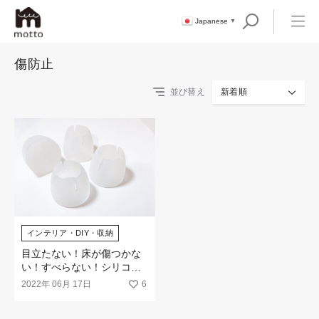
Japanese
▼
傷防止
並び替え
新着順
インテリア・DIY・収納
目立たない！床が傷つかな
い！すべらない！シリコン
イス脚カバー
2022年 06月 17日
6