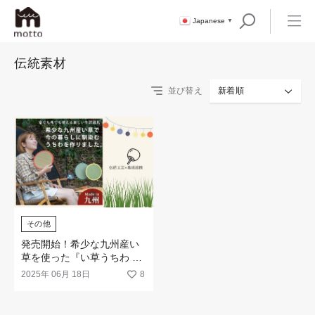
Japanese
▼
伝統素材
並び替え
新着順
その他
発売開始！希少な九州産い
草を使った『い草うちわ カ
ラビナ付き』のクラウドフ
2025年 06月 18日
8
ァンディングがスタート！
国内に残るわずかな九州産
い草を、もっと暮らしの中