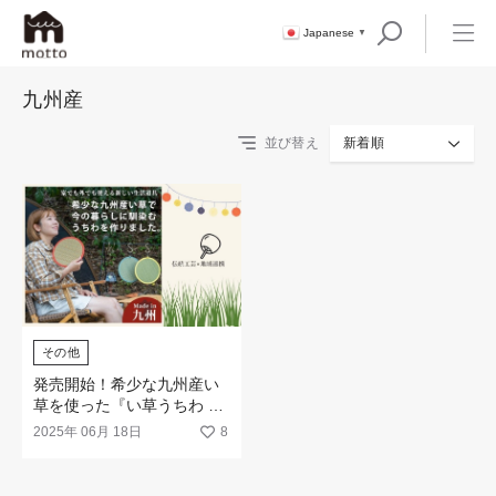
Japanese
▼
九州産
並び替え
新着順
その他
発売開始！希少な九州産い
草を使った『い草うちわ カ
ラビナ付き』のクラウドフ
2025年 06月 18日
8
ァンディングがスタート！
国内に残るわずかな九州産
い草を、もっと暮らしの中