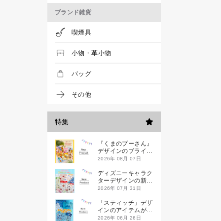
ブランド雑貨
喫煙具
小物・革小物
バッグ
その他
特集
『くまのプーさん』
デザインのブライン
ドミニハンドタオル
2026年 08月 07日
が発売！
ディズニーキャラク
ターデザインの新作
シールが一挙発売
2026年 07月 31日
「スティッチ」デザ
インのアイテムが新
登場です
2026年 06月 26日