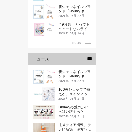
新ジェルネイルブラ
ンド「Naimy ネイ
ミィ」が誕生します
2026年 05月 22日
全9種類！とっても
キュートなスライダ
ーケースが新登場し
2026年 04月 10日
ます♡
ニュース
新ジェルネイルブラ
ンド「Naimy ネイ
ミィ」が誕生します
2026年 05月 22日
100円ショップで買
える、メイクアップ
ブランド
2026年 03月 17日
「mealis（メアリ
ス）」誕生。
Disneyの魅力がい
っぱい詰まった
『Disney
2025年 02月 21日
LIFESTYLE BOOK
』が2月21日(金)に
【メディア情報】テ
新発売！
レビ新潟「夕方ワイ