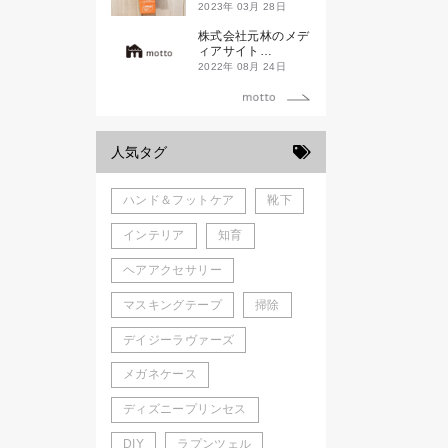
ド新潟一番」
2023年 03月 28日
株式会社元林のメデ
ィアサイト
「motto」がローン
2022年 08月 24日
チしました。
人気タグ
ハンド＆フットケア
靴下
インテリア
知育
ヘアアクセサリー
マスキングテープ
掃除
デイジーラヴァーズ
メガネケース
ディズニープリンセス
DIY
ラプンツェル