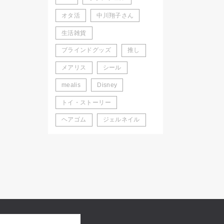
オタ活
中川翔子さん
生活雑貨
ブラインドグッズ
推し
メアリス
シール
mealis
Disney
トイ・ストーリー
ヘアゴム
ジェルネイル