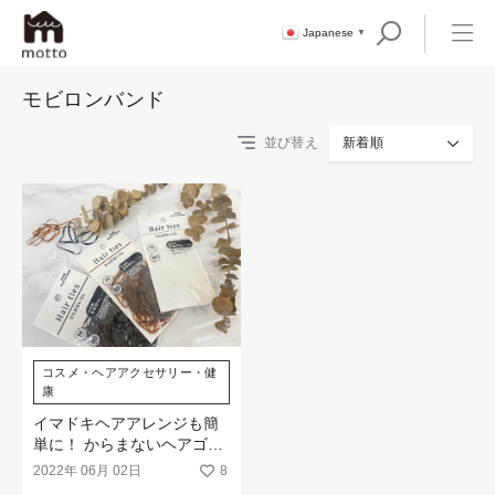
Japanese
▼
モビロンバンド
並び替え
新着順
コスメ・ヘアアクセサリー・健
康
イマドキヘアアレンジも簡
単に！ からまないヘアゴム
でとびきりのおしゃれを♡
2022年 06月 02日
8