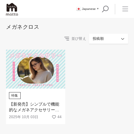
Japanese
▼
メガネクロス
並び替え
投稿順
特集
【新発売】シンプルで機能
的なメガネアクセサリーが
登場！
2025年 10月 03日
44