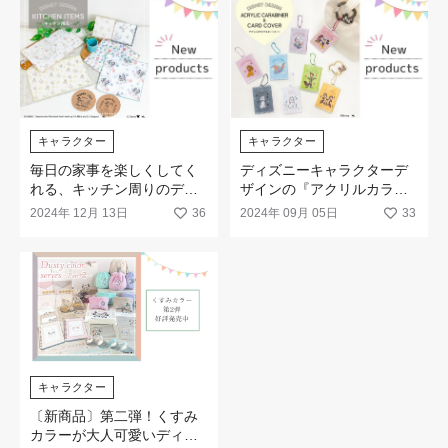
キャラクター
キャラクター
毎日の家事を楽しくしてく
ディズニーキャラクターデ
れる、キッチン周りのディ
ザインの『アクリルカラビ
ズニーキャラクターグッズ
ナ』と『カードカバー』が
2024年 12月 13日
36
2024年 09月 05日
33
が新発売です
新発売
キャラクター
〔新商品〕第二弾！くすみ
カラーが大人可愛いディズ