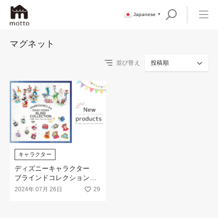
Japanese
▼
マグネット
並び替え
投稿順
キャラクター
ディズニーキャラクター
ブラインドコレクションア
イテムが新登場
2024年 07月 26日
29