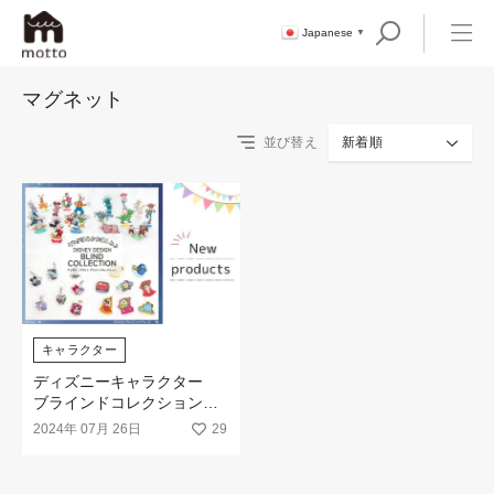
Japanese
▼
マグネット
並び替え
新着順
キャラクター
ディズニーキャラクター
ブラインドコレクションア
イテムが新登場
2024年 07月 26日
29