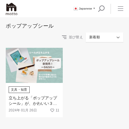
Japanese
▼
ポップアップシール
並び替え
新着順
文具・知育
立ち上がる「ポップアップ
シール」が、かわいい３柄
で新登場！
2024年 01月 26日
11