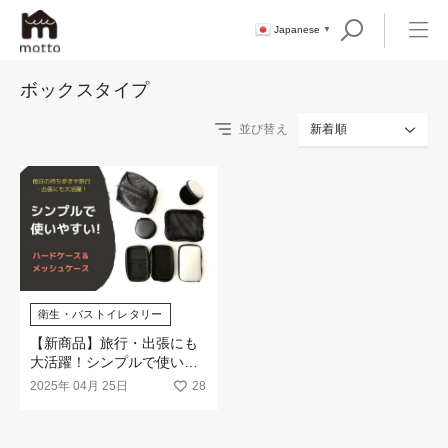
Japanese
▼
ボックスタイプ
並び替え
新着順
衛生・バストイレタリー
【新商品】旅行・出張にも
大活躍！シンプルで使いや
すい（ハードケース＆メッ
2025年 04月 25日
28
シュケース）