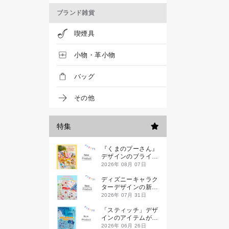
ブランド雑貨
喫煙具
小物・革小物
バッグ
その他
特集
『くまのプーさん』
デザインのブライン
ドミニハンドタオル
2026年 08月 07日
が発売！
ディズニーキャラク
ターデザインの新作
シールが一挙発売
2026年 07月 31日
「スティッチ」デザ
インのアイテムが新
登場です
2026年 06月 26日