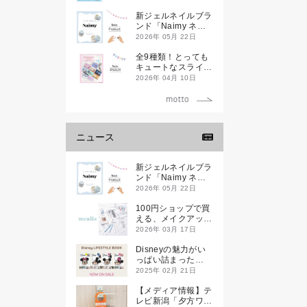
新ジェルネイルブラ
ンド「Naimy ネイ
ミィ」が誕生します
2026年 05月 22日
全9種類！とっても
キュートなスライダ
ーケースが新登場し
2026年 04月 10日
ます♡
ニュース
新ジェルネイルブラ
ンド「Naimy ネイ
ミィ」が誕生します
2026年 05月 22日
100円ショップで買
える、メイクアップ
ブランド
2026年 03月 17日
「mealis（メアリ
ス）」誕生。
Disneyの魅力がい
っぱい詰まった
『Disney
2025年 02月 21日
LIFESTYLE BOOK
』が2月21日(金)に
【メディア情報】テ
新発売！
レビ新潟「夕方ワイ