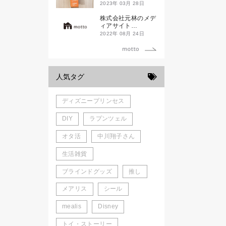
ド新潟一番」
2023年 03月 28日
株式会社元林のメデ
ィアサイト
「motto」がローン
2022年 08月 24日
チしました。
人気タグ
ディズニープリンセス
DIY
ラプンツェル
オタ活
中川翔子さん
生活雑貨
ブラインドグッズ
推し
メアリス
シール
mealis
Disney
トイ・ストーリー