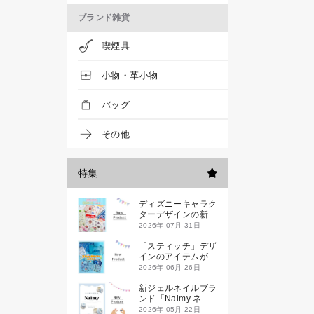
ブランド雑貨
喫煙具
小物・革小物
バッグ
その他
特集
ディズニーキャラク
ターデザインの新作
シールが一挙発売
2026年 07月 31日
「スティッチ」デザ
インのアイテムが新
登場です
2026年 06月 26日
新ジェルネイルブラ
ンド「Naimy ネイ
ミィ」が誕生します
2026年 05月 22日