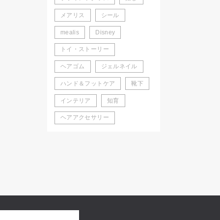
メアリス
シール
mealis
Disney
トイ・ストーリー
ヘアゴム
ジェルネイル
ハンド＆フットケア
靴下
インテリア
知育
ヘアアクセサリー