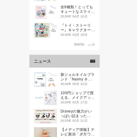
全9種類！とっても
キュートなスライダ
ーケースが新登場し
2026年 04月 10日
ます♡
『トイ・ストーリ
ー』キャラクターデ
ザインのランチ＆文
2026年 03月 19日
具アイテムが新登場
ニュース
新ジェルネイルブラ
ンド「Naimy ネイ
ミィ」が誕生します
2026年 05月 22日
100円ショップで買
える、メイクアップ
ブランド
2026年 03月 17日
「mealis（メアリ
ス）」誕生。
Disneyの魅力がい
っぱい詰まった
『Disney
2025年 02月 21日
LIFESTYLE BOOK
』が2月21日(金)に
【メディア情報】テ
新発売！
レビ新潟「夕方ワイ