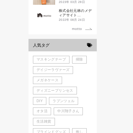
ド新潟一番」
2023年 03月 28日
株式会社元林のメデ
ィアサイト
「motto」がローン
2022年 08月 24日
チしました。
人気タグ
マスキングテープ
掃除
デイジーラヴァーズ
メガネケース
ディズニープリンセス
DIY
ラプンツェル
オタ活
中川翔子さん
生活雑貨
ブラインドグッズ
推し