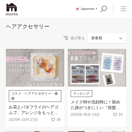
Japanese
▼
ヘアアクセサリー
並び替え
新着順
コスメ・ヘアアクセサリー・健
ラッピング
康
メイク時や洗顔時に！留め
お花とバタフライのヘアゴ
た跡がつきにくい『前髪ク
ムで、アレンジをもっとか
リップ』や『スリーピン』
2025年 05月 13日
25
わいく♡
が新柄発売
2025年 10月 17日
30