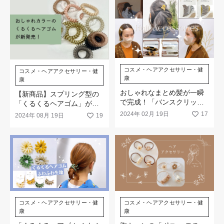
コスメ・ヘアアクセサリー・健
コスメ・ヘアアクセサリー・健
康
康
おしゃれなまとめ髪が一瞬
【新商品】スプリング型の
で完成！「バンスクリッ
「くるくるヘアゴム」がお
プ」「前髪クリップ」が新
しゃれカラーで新登場！
2024年 02月 19日
17
2024年 08月 19日
19
登場
コスメ・ヘアアクセサリー・健
コスメ・ヘアアクセサリー・健
康
康