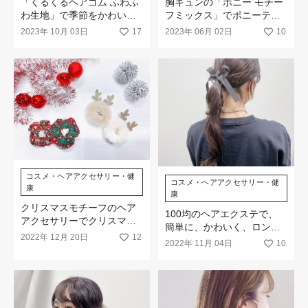
「くるくるヘアゴム ふわふ
胸キュンの「ポニー モチー
わ生地」で季節をかわいく
フミックス」でポニーテー
先取り☆
ルをもっとかわいく☆
2023年 10月 03日
17
2023年 06月 02日
10
コスメ・ヘアアクセサリー・健
コスメ・ヘアアクセサリー・健
康
康
クリスマスモチーフのヘア
100均のヘアエクステで、
アクセサリーでクリスマス
簡単に、かわいく、ロング
気分を盛り上げて☆
2022年 12月 20日
12
ヘアへ大変身！
2022年 11月 04日
10