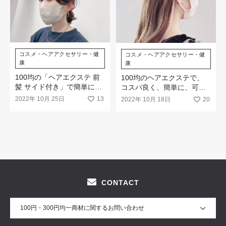
コスメ・ヘアアクセサリー・健
コスメ・ヘアアクセサリー・健
康
康
100均の「ヘアエクステ 前
100均のヘアエクステで、
髪 サイド付き」で簡単にイ
コスパ良く、簡単に、可愛
メチェン！
くイメチェン！
2022年 10月 25日
13
2022年 10月 18日
20
CONTACT
100円・300円均一商材に関するお問い合わせ