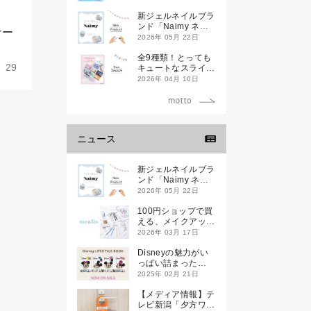
新ジェルネイルブラ
ンド「Naimy ネイ
ナー
ミィ」が誕生します
2026年 05月 22日
全9種類！とっても
29
キュートなスライダ
ーケースが新登場し
2026年 04月 10日
ます♡
ニュース
新ジェルネイルブラ
ンド「Naimy ネイ
ミィ」が誕生します
2026年 05月 22日
100円ショップで買
える、メイクアップ
ブランド
2026年 03月 17日
「mealis（メアリ
ス）」誕生。
Disneyの魅力がい
っぱい詰まった
『Disney
2025年 02月 21日
LIFESTYLE BOOK
』が2月21日(金)に
【メディア情報】テ
新発売！
レビ新潟「夕方ワイ