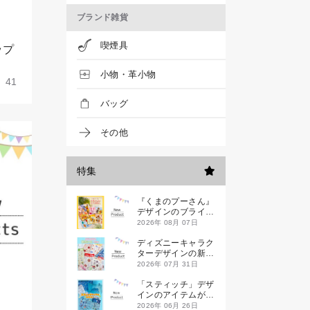
ブランド雑貨
喫煙具
ップ
小物・革小物
41
バッグ
その他
特集
『くまのプーさん』
デザインのブライン
ドミニハンドタオル
2026年 08月 07日
が発売！
ディズニーキャラク
ターデザインの新作
シールが一挙発売
2026年 07月 31日
「スティッチ」デザ
インのアイテムが新
登場です
2026年 06月 26日