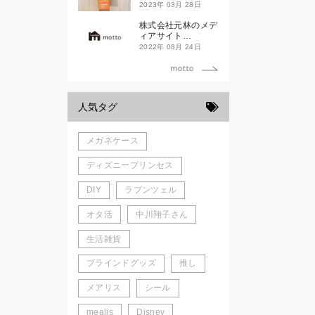
ド新潟一番」
2023年 03月 28日
株式会社元林のメデ
ィアサイト
「motto」がローン
2022年 08月 24日
チしました。
人気タグ
メガネケース
ディズニープリンセス
DIY
ラプンツェル
オタ活
中川翔子さん
生活雑貨
ブラインドグッズ
推し
メアリス
シール
mealis
Disney