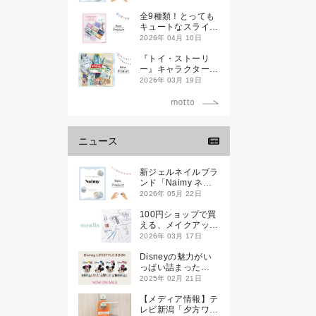
全9種類！とっても
キュートなスライダ
ーケースが新登場し
2026年 04月 10日
ます♡
『トイ・ストーリ
ー』キャラクターデ
ザインのランチ＆文
2026年 03月 19日
具アイテムが新登場
ニュース
新ジェルネイルブラ
ンド「Naimy ネイ
ミィ」が誕生します
2026年 05月 22日
100円ショップで買
える、メイクアップ
ブランド
2026年 03月 17日
「mealis（メアリ
ス）」誕生。
Disneyの魅力がい
っぱい詰まった
『Disney
2025年 02月 21日
LIFESTYLE BOOK
』が2月21日(金)に
【メディア情報】テ
新発売！
レビ新潟「夕方ワイ