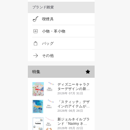
ブランド雑貨
喫煙具
小物・革小物
バッグ
その他
特集
ディズニーキャラク
ターデザインの新作
シールが一挙発売
2026年 07月 31日
「スティッチ」デザ
インのアイテムが新
登場です
2026年 06月 26日
新ジェルネイルブラ
ンド「Naimy ネイ
ミィ」が誕生します
2026年 05月 22日