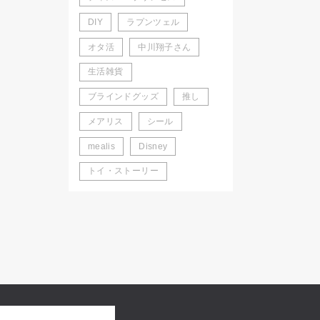
DIY
ラプンツェル
オタ活
中川翔子さん
生活雑貨
ブラインドグッズ
推し
メアリス
シール
mealis
Disney
トイ・ストーリー