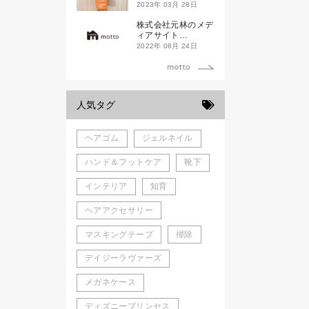
ド新潟一番」
2023年 03月 28日
株式会社元林のメデ
ィアサイト
「motto」がローン
2022年 08月 24日
チしました。
人気タグ
ヘアゴム
ジェルネイル
ハンド＆フットケア
靴下
インテリア
知育
ヘアアクセサリー
マスキングテープ
掃除
デイジーラヴァーズ
メガネケース
ディズニープリンセス