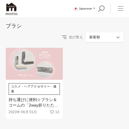
Japanese
▼
ブラシ
並び替え
新着順
コスメ・ヘアアクセサリー・健
康
持ち運びに便利☆ブラシ＆
コームの「2way折りたたみ
ヘアブラシ」が新登場！
2023年 06月 01日
13