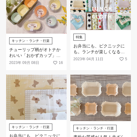
特集
キッチン・ランチ・行楽
お弁当にも、ピクニックに
チューリップ柄がオトナか
も。ランチが楽しくなる
わいい「おかずカップ」が
「ランチクロス」が勢揃
2023年 04月 11日
5
新登場！
2023年 09月 08日
16
い！
キッチン・ランチ・行楽
キッチン・ランチ・行楽
お弁当にも、ピクニックに