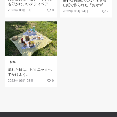
素朴な質感が人気！未ざら
も♡かわいいテディベアの
し紙で作られた「おかずカ
「ランチクロス」
ップ」
2023年 03月 07日
8
2022年 06月 24日
7
特集
晴れた日は、ピクニックへ
でかけよう。
2022年 06月 03日
9