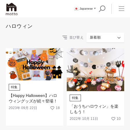
Japanese
▼
ハロウィン
並び替え
新着順
特集
【Happy Halloween】ハロ
特集
ウィングッズが続々登場！
「おうちハロウィン」を楽
2023年 09月 22日
18
しもう！
2022年 10月 11日
10