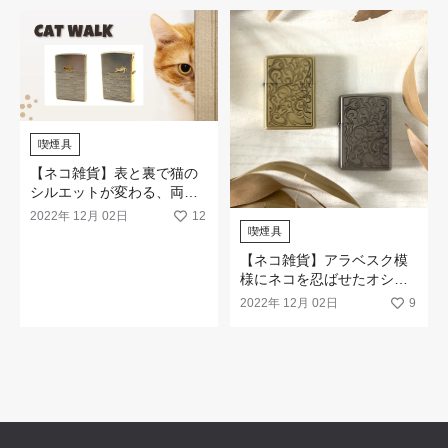
喫煙具
【ネコ雑貨】表と裏で猫の
シルエットが変わる、両面
加工が人気のジッポライタ
2022年 12月 02日
12
ー「キャットウォーク」
喫煙具
【ネコ雑貨】アラベスク模
様にネコを忍ばせたオシャ
レなZIPPOライター「Cat
2022年 12月 02日
9
arabesque（キャットアラ
ベスク）」