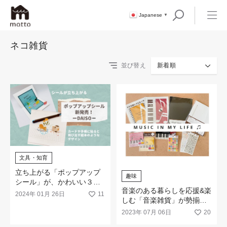
Japanese
▼
ネコ雑貨
並び替え
新着順
文具・知育
立ち上がる「ポップアップ
趣味
シール」が、かわいい３柄
音楽のある暮らしを応援&楽
で新登場！
2024年 01月 26日
11
しむ「音楽雑貨」が勢揃
い！
2023年 07月 06日
20