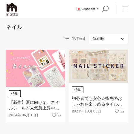
Japanese
▼
ネイル
並び替え
新着順
特集
特集
初心者でも安心☆指先のお
【新作】夏に向けて、ネイ
しゃれを楽しめるネイルシ
ルシールが人気急上昇中で
ールの新作が登場！
2023年 10月 05日
22
す！
2024年 06月 13日
27