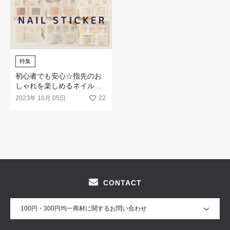
特集
初心者でも安心☆指先のお
しゃれを楽しめるネイルシ
ールの新作が登場！
2023年 10月 05日
22
CONTACT
100円・300円均一商材に関するお問い合わせ