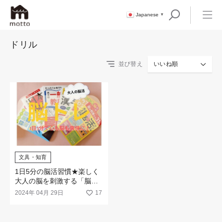
Japanese
▼
ドリル
並び替え
いいね順
文具・知育
1日5分の脳活習慣★楽しく
大人の脳を刺激する「脳ト
レ」
2024年 04月 29日
17