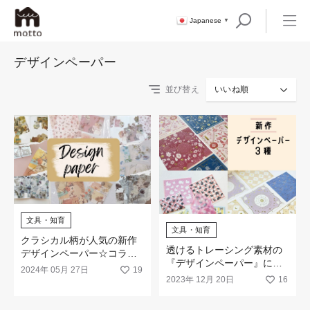
Japanese
▼
デザインペーパー
並び替え
いいね順
文具・知育
文具・知育
クラシカル柄が人気の新作
透けるトレーシング素材の
デザインペーパー☆コラー
『デザインペーパー』に新
ジュにもラッピングにも
2024年 05月 27日
19
柄が登場！
2023年 12月 20日
16