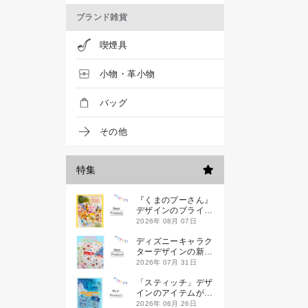
ブランド雑貨
喫煙具
小物・革小物
バッグ
その他
特集
『くまのプーさん』
デザインのブライン
ドミニハンドタオル
2026年 08月 07日
が発売！
ディズニーキャラク
ターデザインの新作
シールが一挙発売
2026年 07月 31日
「スティッチ」デザ
インのアイテムが新
登場です
2026年 06月 26日