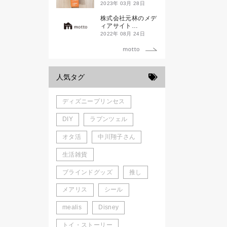
ド新潟一番」
2023年 03月 28日
株式会社元林のメデ
ィアサイト
「motto」がローン
2022年 08月 24日
チしました。
人気タグ
ディズニープリンセス
DIY
ラプンツェル
オタ活
中川翔子さん
生活雑貨
ブラインドグッズ
推し
メアリス
シール
mealis
Disney
トイ・ストーリー