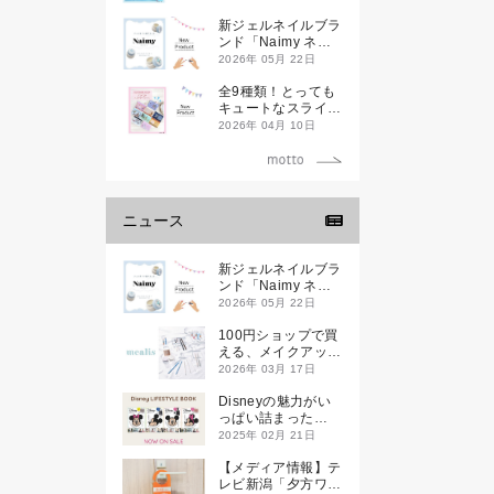
新ジェルネイルブラ
ンド「Naimy ネイ
ミィ」が誕生します
2026年 05月 22日
全9種類！とっても
キュートなスライダ
ーケースが新登場し
2026年 04月 10日
ます♡
ニュース
新ジェルネイルブラ
ンド「Naimy ネイ
ミィ」が誕生します
2026年 05月 22日
100円ショップで買
える、メイクアップ
ブランド
2026年 03月 17日
「mealis（メアリ
ス）」誕生。
Disneyの魅力がい
っぱい詰まった
『Disney
2025年 02月 21日
LIFESTYLE BOOK
』が2月21日(金)に
【メディア情報】テ
新発売！
レビ新潟「夕方ワイ