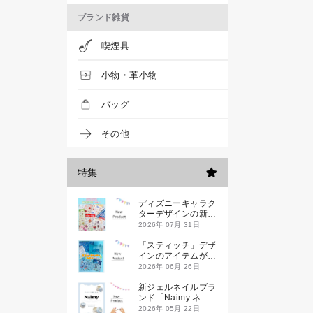
ブランド雑貨
喫煙具
小物・革小物
バッグ
その他
特集
ディズニーキャラク
ターデザインの新作
シールが一挙発売
2026年 07月 31日
「スティッチ」デザ
インのアイテムが新
登場です
2026年 06月 26日
新ジェルネイルブラ
ンド「Naimy ネイ
ミィ」が誕生します
2026年 05月 22日