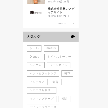
ド新潟一番」
2023年 03月 28日
株式会社元林のメデ
ィアサイト
「motto」がローン
2022年 08月 24日
チしました。
人気タグ
シール
mealis
Disney
トイ・ストーリー
ヘアゴム
ジェルネイル
ハンド＆フットケア
靴下
インテリア
知育
ヘアアクセサリー
マスキングテープ
掃除
デイジーラヴァーズ