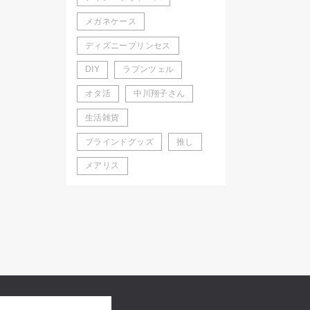
メガネケース
ディズニープリンセス
DIY
ラプンツェル
オタ活
中川翔子さん
生活雑貨
ブラインドグッズ
推し
メアリス