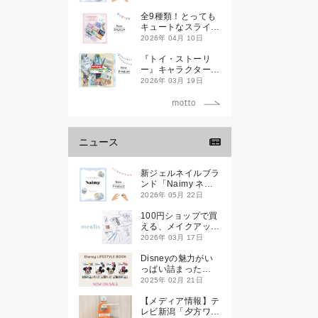
全9種類！とっても
キュートなスライダ
ーケースが新登場し
2026年 04月 10日
ます♡
『トイ・ストーリ
ー』キャラクターデ
ザインのランチ＆文
2026年 03月 19日
具アイテムが新登場
ニュース
新ジェルネイルブラ
ンド「Naimy ネイ
ミィ」が誕生します
2026年 05月 22日
100円ショップで買
える、メイクアップ
ブランド
2026年 03月 17日
「mealis（メアリ
ス）」誕生。
Disneyの魅力がい
っぱい詰まった
『Disney
2025年 02月 21日
LIFESTYLE BOOK
』が2月21日(金)に
【メディア情報】テ
新発売！
レビ新潟「夕方ワイ