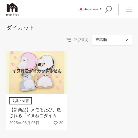
Japanese
▼
ダイカット
並び替え
投稿順
文具・知育
【新商品】メモるたび、癒
される「イヌねこダイカッ
トふせん」
2025年 06月 06日
30