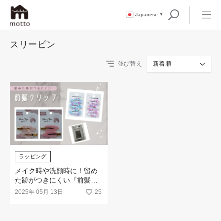
Japanese
▼
スリーピン
並び替え
新着順
ラッピング
メイク時や洗顔時に！留め
た跡がつきにくい『前髪ク
リップ』や『スリーピン』
2025年 05月 13日
25
が新柄発売