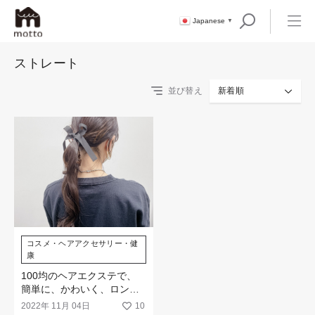
Japanese
▼
ストレート
並び替え
新着順
コスメ・ヘアアクセサリー・健
康
100均のヘアエクステで、
簡単に、かわいく、ロング
ヘアへ大変身！
2022年 11月 04日
10