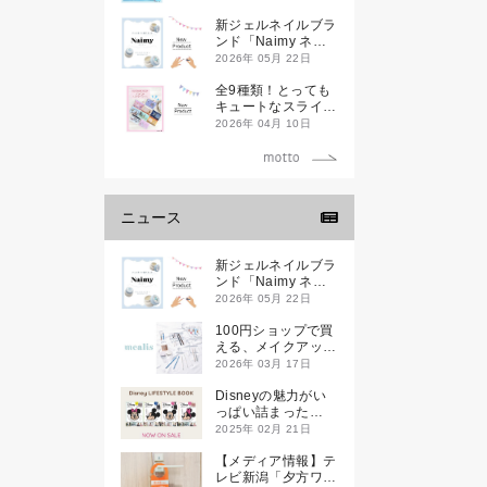
新ジェルネイルブラ
ンド「Naimy ネイ
ミィ」が誕生します
2026年 05月 22日
全9種類！とっても
キュートなスライダ
ーケースが新登場し
2026年 04月 10日
ます♡
ニュース
新ジェルネイルブラ
ンド「Naimy ネイ
ミィ」が誕生します
2026年 05月 22日
100円ショップで買
える、メイクアップ
ブランド
2026年 03月 17日
「mealis（メアリ
ス）」誕生。
Disneyの魅力がい
っぱい詰まった
『Disney
2025年 02月 21日
LIFESTYLE BOOK
』が2月21日(金)に
【メディア情報】テ
新発売！
レビ新潟「夕方ワイ