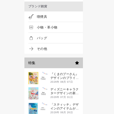
ブランド雑貨
喫煙具
小物・革小物
バッグ
その他
特集
『くまのプーさん』
デザインのブライン
ドミニハンドタオル
2026年 08月 07日
が発売！
ディズニーキャラク
ターデザインの新作
シールが一挙発売
2026年 07月 31日
「スティッチ」デザ
インのアイテムが新
登場です
2026年 06月 26日