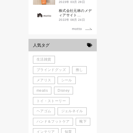
ド新潟一番」
2023年 03月 28日
株式会社元林のメデ
ィアサイト
「motto」がローン
2022年 08月 24日
チしました。
人気タグ
生活雑貨
ブラインドグッズ
推し
メアリス
シール
mealis
Disney
トイ・ストーリー
ヘアゴム
ジェルネイル
ハンド＆フットケア
靴下
インテリア
知育