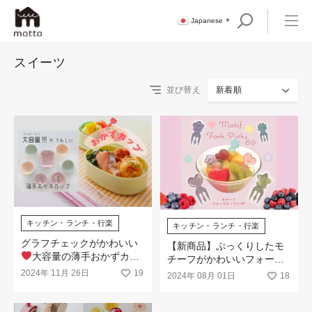
Japanese
▼
スイーツ
並び替え
新着順
キッチン・ランチ・行楽
キッチン・ランチ・行楽
グラフチェックがかわいい
【新商品】ぷっくりしたモ
大容量の薄手おかずカッ
チーフがかわいいフォーク
プが新登場！
ピックが新発売！
2024年 11月 26日
19
2024年 08月 01日
18