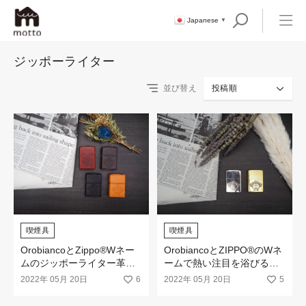
Japanese
▼
ジッポーライター
並び替え
投稿順
喫煙具
喫煙具
OrobiancoとZippo®Wネー
OrobiancoとZIPPO®のWネ
ムのジッポーライター革巻
ームで熱い注目を浴びる、
きが新登場！
オロビアンコのジッポーラ
2022年 05月 20日
6
2022年 05月 20日
5
イター