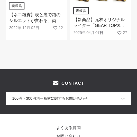
喫煙具
喫煙具
【ネコ雑貨】表と裏で猫の
【新商品】元林オリジナル
シルエットが変わる、両面
ライター「GEAR TOP®」
加工が人気のジッポライタ
2022年 12月 02日
12
から浮世絵シリーズ
ー「キャットウォーク」
2025年 04月 07日
27
『UKIYOE』が登場！
CONTACT
100円・300円均一商材に関するお問い合わせ
よくある質問
お問い合わせ