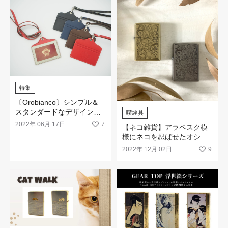
特集
〔Orobianco〕シンプル＆
スタンダードなデザイン
喫煙具
で、作りのいいもの。
2022年 06月 17日
7
【ネコ雑貨】アラベスク模
様にネコを忍ばせたオシャ
レなZIPPOライター「Cat
2022年 12月 02日
9
arabesque（キャットアラ
ベスク）」