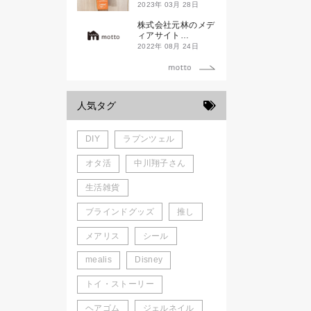
ド新潟一番」
2023年 03月 28日
株式会社元林のメデ
ィアサイト
「motto」がローン
2022年 08月 24日
チしました。
人気タグ
DIY
ラプンツェル
オタ活
中川翔子さん
生活雑貨
ブラインドグッズ
推し
メアリス
シール
mealis
Disney
トイ・ストーリー
ヘアゴム
ジェルネイル