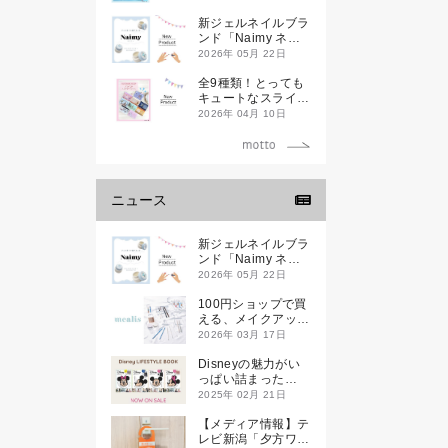
新ジェルネイルブラ
ンド「Naimy ネイ
ミィ」が誕生します
2026年 05月 22日
全9種類！とっても
キュートなスライダ
ーケースが新登場し
2026年 04月 10日
ます♡
ニュース
新ジェルネイルブラ
ンド「Naimy ネイ
ミィ」が誕生します
2026年 05月 22日
100円ショップで買
える、メイクアップ
ブランド
2026年 03月 17日
「mealis（メアリ
ス）」誕生。
Disneyの魅力がい
っぱい詰まった
『Disney
2025年 02月 21日
LIFESTYLE BOOK
』が2月21日(金)に
【メディア情報】テ
新発売！
レビ新潟「夕方ワイ