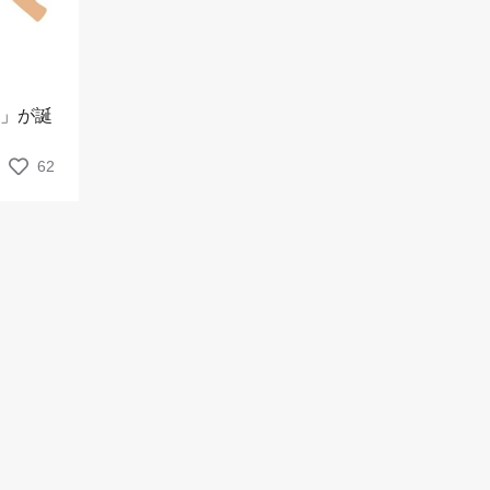
ィ」が誕
62