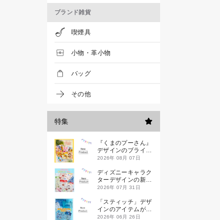
ブランド雑貨
喫煙具
小物・革小物
バッグ
その他
特集
『くまのプーさん』
デザインのブライン
ドミニハンドタオル
2026年 08月 07日
が発売！
ディズニーキャラク
ターデザインの新作
シールが一挙発売
2026年 07月 31日
「スティッチ」デザ
インのアイテムが新
登場です
2026年 06月 26日