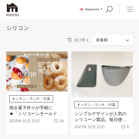
Japanese
▼
シリコン
並び替え
新着順
キッチン・ランチ・行楽
キッチン・ランチ・行楽
焼き菓子作りが手軽に
★「シリコーンモールド」
シンプルデザインが人気の
と「マフィンカップ」が新
シリコーン製品。毎日使っ
2025年 01月 15日
24
登場！
てサステナブルな暮らしに
2022年 12月 15日
6