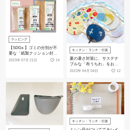
ラッピング
【SDGs 】ゴミの分別が不
キッチン・ランチ・行楽
要な「紙製クッション封
夏の暑さ対策に、サステナ
筒」が新登場！
2023年 07月 21日
14
ブルな「布うちわ」をお試
しください
2023年 04月 04日
12
キッチン・ランチ・行楽
ミシン目がついててキレイ