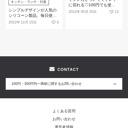
キッチン・ランチ・行楽
に切れる♡100円でも使い
シンプルデザインが人気の
勝手抜群のマスキングテー
2022年 05月 20日
12
シリコーン製品。毎日使っ
プ
てサステナブルな暮らしに
2022年 12月 15日
6
CONTACT
100円・300円均一商材に関するお問い合わせ
よくある質問
お問い合わせ
運営者情報