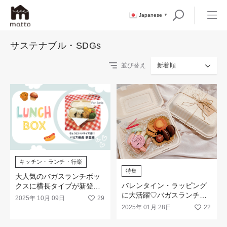
Japanese
▼
サステナブル・SDGs
並び替え
新着順
キッチン・ランチ・行楽
特集
大人気のバガスランチボッ
バレンタイン・ラッピング
クスに横長タイプが新登場
に大活躍♡バガスランチボ
しました！
2025年 10月 09日
29
ックス
2025年 01月 28日
22