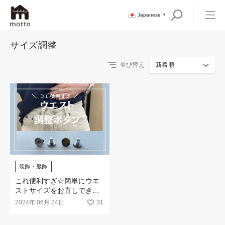
Japanese
▼
サイズ調整
並び替え
新着順
装飾・服飾
これ便利すぎ☆簡単にウエ
ストサイズをお直しできる
「サイズ調整ボタン」が新
2024年 06月 24日
31
登場！